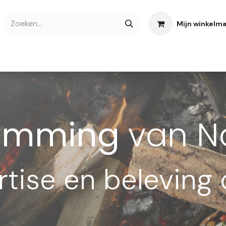
Mijn winkelm
bshop
Cadeaubonnen
Verse Thee
Over
temming
van N
ertise en beleving