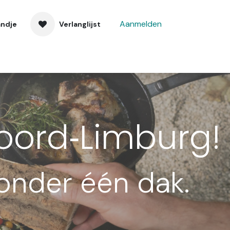
Aanmelden
andje
Verlanglijst
 ons
Contact
oord‑Limburg!
 onder één dak.