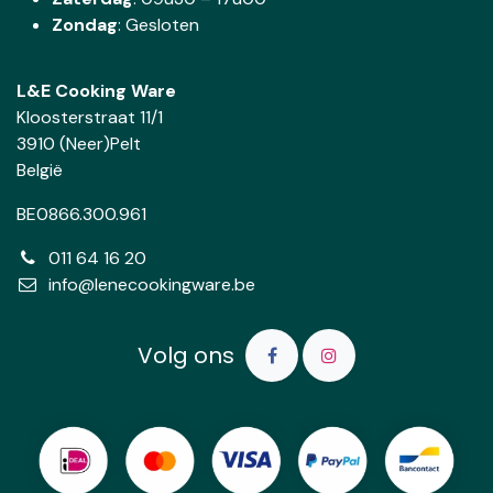
Zondag
: Gesloten
L&E Cooking Ware
Kloosterstraat 11/1
3910 (Neer)Pelt
België
BE0866.300.961
011 64 16 20
info@lenecookingware.be
Volg ons