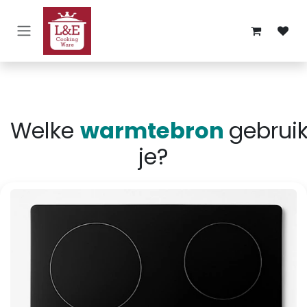
Overslaan naar inhoud
Welke
warmtebron
gebrui
je?