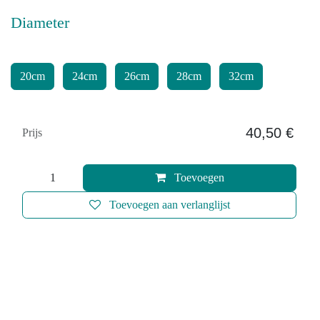
Diameter
​​
​​​
​​
20cm
24cm
26cm
28cm
32cm
40,50
€
​
Prijs
Toevoegen
Toevoegen aan verlanglijst