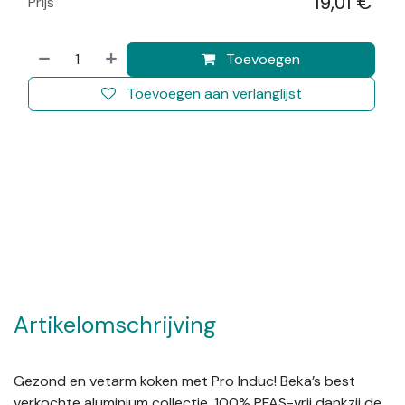
19,01
€
Prijs
​
Toevoegen
Toevoegen aan verlanglijst
Artikelomschrijving
Gezond en vetarm koken met Pro Induc! Beka’s best
verkochte aluminium collectie, 100% PFAS-vrij dankzij de