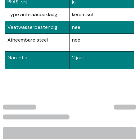
PFAS-vrij
ja
Type anti-aanbaklaag
keramisch
Vaatwasserbestendig
nee
Afneembare steel
nee
Garantie
2 jaar