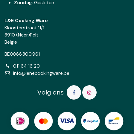
Zondag
: Gesloten
L&E Cooking Ware
Kloosterstraat 11/1
3910 (Neer)Pelt
België
BE0866.300.961
011 64 16 20
info@lenecookingware.be
Volg ons