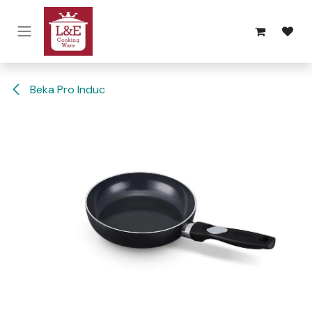
Overslaan naar inhoud
Beka Pro Induc