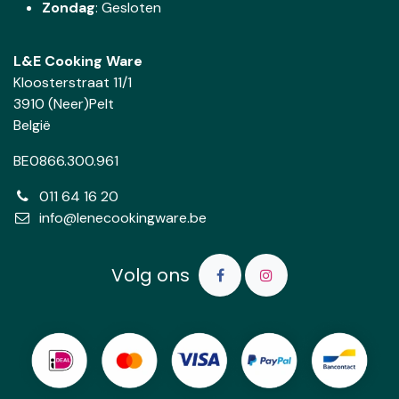
Zondag
: Gesloten
L&E Cooking Ware
Kloosterstraat 11/1
3910 (Neer)Pelt
België
BE0866.300.961
011 64 16 20
info@lenecookingware.be
Volg ons