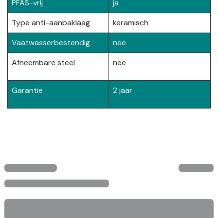
PFAS-vrij
ja
Type anti-aanbaklaag
keramisch
Vaatwasserbestendig
nee
Afneembare steel
nee
Garantie
2 jaar