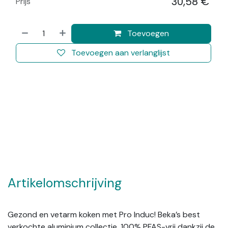
30,58
€
Prijs
​
Toevoegen
Toevoegen aan verlanglijst
Artikelomschrijving
Gezond en vetarm koken met Pro Induc! Beka’s best
verkochte aluminium collectie, 100% PFAS-vrij dankzij de