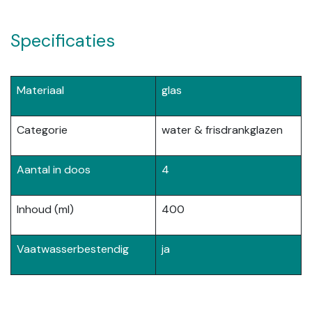
Specificaties
Materiaal
glas
Categorie
water & frisdrankglazen
Aantal in doos
4
Inhoud (ml)
400
Vaatwasserbestendig
ja