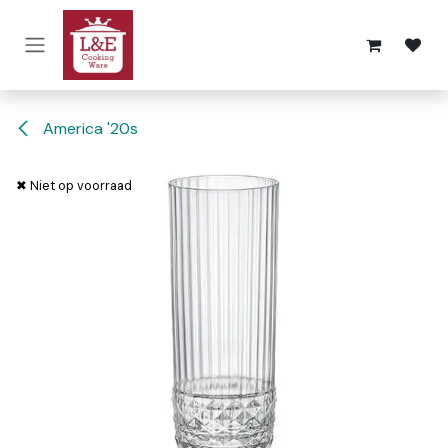
Overslaan naar inhoud
America '20s
✖ Niet op voorraad