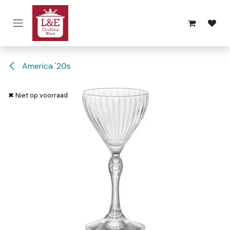
Overslaan naar inhoud
America '20s
✖ Niet op voorraad