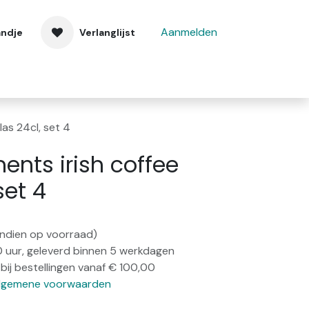
Aanmelden
andje
Verlanglijst
 ons
Contact
as 24cl, set 4
nts irish coffee
set 4
(indien op voorraad)
0 uur, geleverd binnen 5 werkdagen
bij bestellingen vanaf € 100,00
lgemene voorwaarden