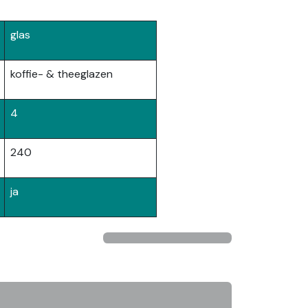
glas
koffie- & theeglazen
4
240
ja