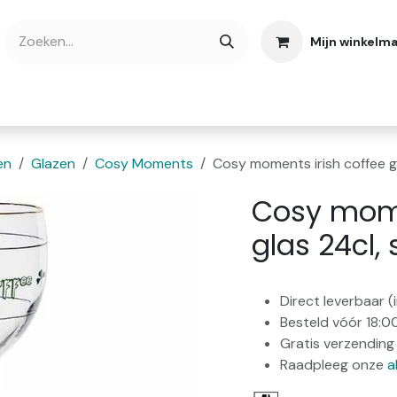
Mijn winkelm
bshop
Cadeaubonnen
Verse Thee
Over
en
Glazen
Cosy Moments
Cosy moments irish coffee gl
Cosy mome
glas 24cl, 
Direct leverbaar 
Besteld vóór 18:0
Gratis verzending 
Raadpleeg onze
a