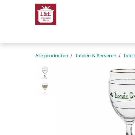
Overslaan naar inhoud
Startpagina
We
Alle producten
Tafelen & Serveren
Tafel