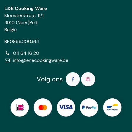
L&E Cooking Ware
Kloosterstraat 11/1
3910 (Neer)Pelt
België
BE0866.300.961
011 64 16 20
info@lenecookingware.be
Volg ons