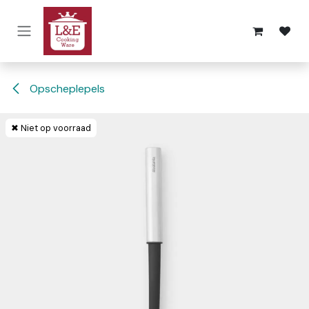
Overslaan naar inhoud
Opscheplepels
✖ Niet op voorraad