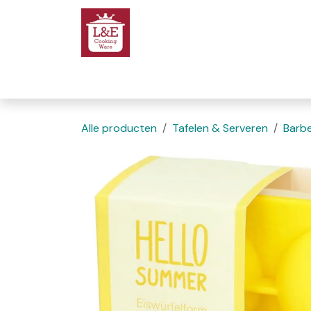
Overslaan naar inhoud
Startpagina
We
Alle producten
Tafelen & Serveren
Barb