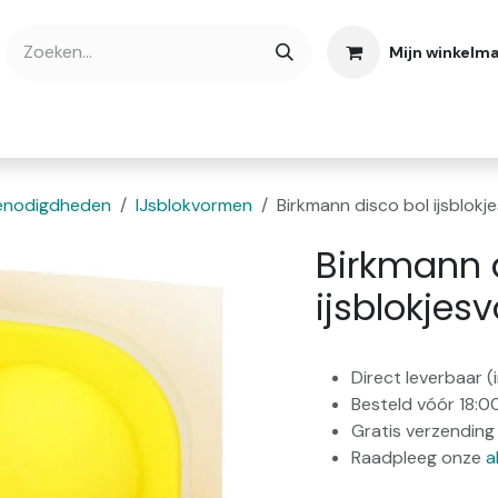
Mijn winkelm
bshop
Cadeaubonnen
Verse Thee
Over
enodigdheden
IJsblokvormen
Birkmann disco bol ijsblokj
Birkmann 
ijsblokjes
Direct leverbaar 
Besteld vóór 18:0
Gratis verzending 
Raadpleeg onze
a