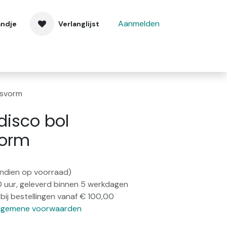
Aanmelden
andje
Verlanglijst
 ons
Contact
esvorm
disco bol
vorm
(indien op voorraad)
0 uur, geleverd binnen 5 werkdagen
bij bestellingen vanaf € 100,00
lgemene voorwaarden