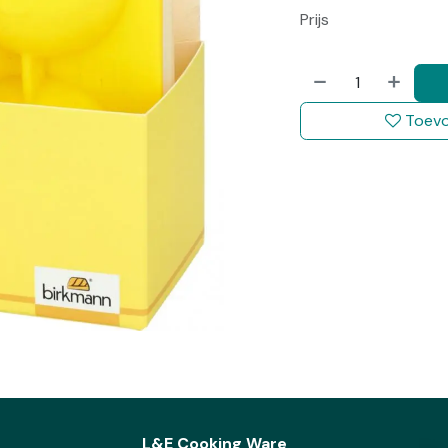
Prijs
Toevo
L&E Cooking Ware