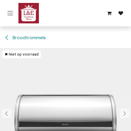
Overslaan naar inhoud
Broodtrommels
✖ Niet op voorraad
✖ Niet op voorraad