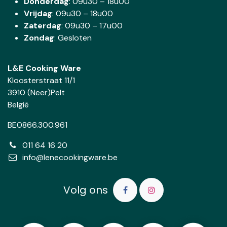
Donderdag
:
09u30 – 18u00
Vrijdag
: 09u30 – 18u00
Zaterdag
:
09u30 – 17u00
Zondag
: Gesloten
L&E Cooking Ware
Kloosterstraat 11/1
3910 (Neer)Pelt
België
BE0866.300.961
011 64 16 20
info@lenecookingware.be
Volg ons