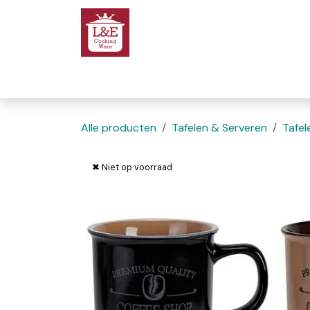
Overslaan naar inhoud
Startpagina
We
Alle producten
Tafelen & Serveren
Tafel
✖ Niet op voorraad