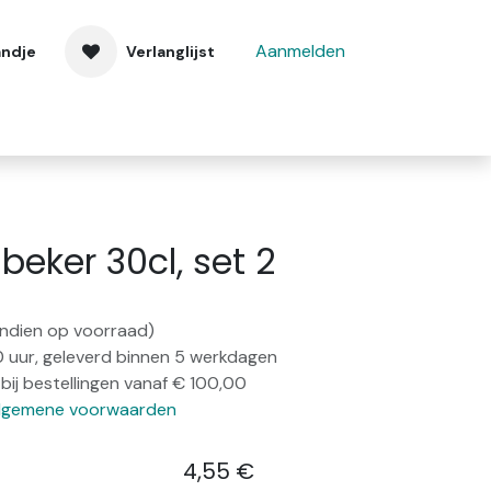
Aanmelden
andje
Verlanglijst
 ons
Contact
eker 30cl, set 2
(indien op voorraad)
0 uur, geleverd binnen 5 werkdagen
bij bestellingen vanaf € 100,00
lgemene voorwaarden
4,55
€
​