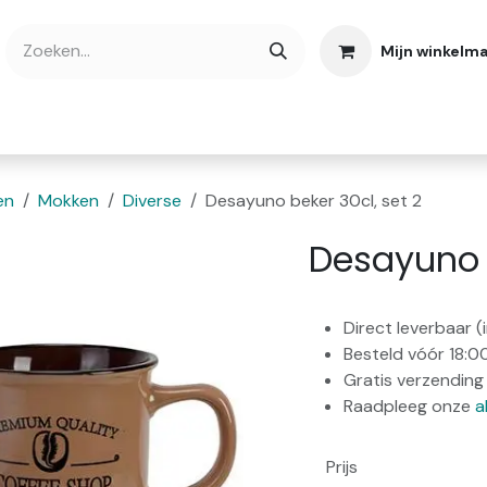
Mijn winkelm
bshop
Cadeaubonnen
Verse Thee
Over
en
Mokken
Diverse
Desayuno beker 30cl, set 2
Desayuno b
Direct leverbaar 
Besteld vóór 18:0
Gratis verzending 
Raadpleeg onze
a
Prijs