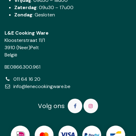
Vrijdag
: 09u30 – 18u00
Zaterdag
:
09u30 – 17u00
Zondag
: Gesloten
L&E Cooking Ware
Kloosterstraat 11/1
3910 (Neer)Pelt
België
BE0866.300.961
011 64 16 20
info@lenecookingware.be
Volg ons