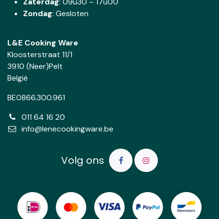
Zaterdag
:
09u30 – 17u00
Zondag
: Gesloten
L&E Cooking Ware
Kloosterstraat 11/1
3910 (Neer)Pelt
België
BE0866.300.961
011 64 16 20
info@lenecookingware.be
Volg ons