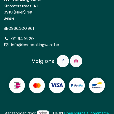
Kloosterstraat 11/1
3910 (Neer)Pelt
België
BE0866.300.961
011 64 16 20
info@lenecookingware.be
Volg ons
Aangeboden door
- De #1
Open source e-commerce