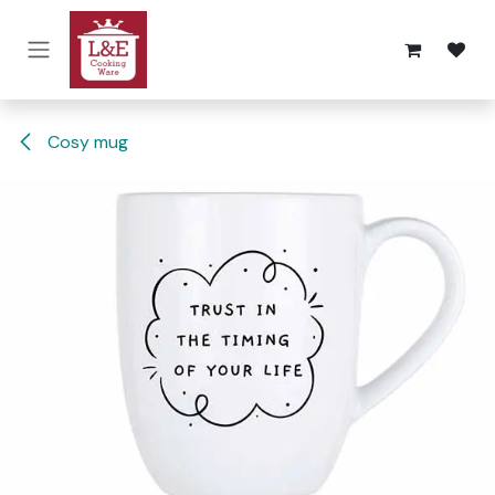
Overslaan naar inhoud
Cosy mug