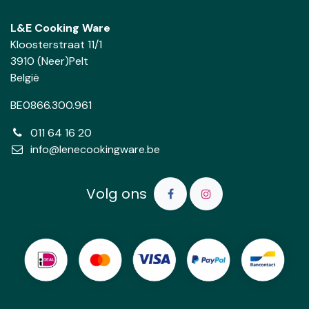
L&E Cooking Ware
Kloosterstraat 11/1
3910 (Neer)Pelt
België
BE0866.300.961
011 64 16 20
info@lenecookingware.be
Volg ons