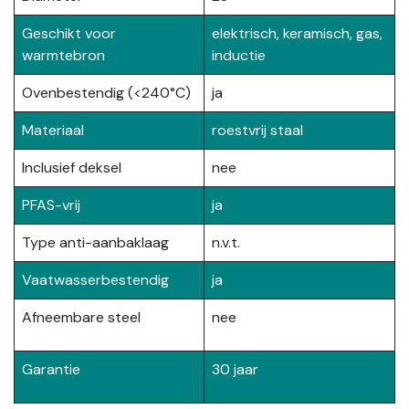
Geschikt voor
elektrisch, keramisch, gas,
warmtebron
inductie
Ovenbestendig (<240°C)
ja
Materiaal
roestvrij staal
Inclusief deksel
nee
PFAS-vrij
ja
Type anti-aanbaklaag
n.v.t.
Vaatwasserbestendig
ja
Afneembare steel
nee
Garantie
30 jaar