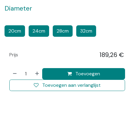
Diameter
​​
​​​
20cm
24cm
28cm
32cm
189,26
€
Prijs
​
Toevoegen
Toevoegen aan verlanglijst