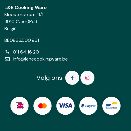
L&E Cooking Ware
Kloosterstraat 11/1
3910 (Neer)Pelt
België
BE0866.300.961
011 64 16 20
info@lenecookingware.be
Volg ons