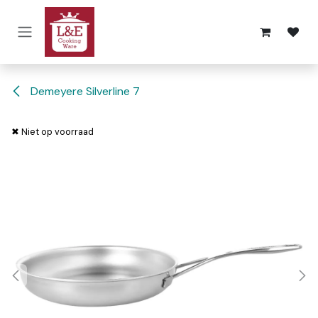
Overslaan naar inhoud
Demeyere Silverline 7
✖ Niet op voorraad
✖ Niet op voorraad