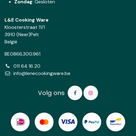
Zondag
: Gesloten
L&E Cooking Ware
Kloosterstraat 11/1
3910 (Neer)Pelt
België
BE0866.300.961
011 64 16 20
info@lenecookingware.be
Volg ons