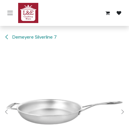
Overslaan naar inhoud
Demeyere Silverline 7