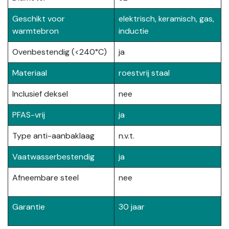
Geschikt voor
elektrisch, keramisch, gas,
warmtebron
inductie
Ovenbestendig (<240°C)
ja
Materiaal
roestvrij staal
Inclusief deksel
nee
PFAS-vrij
ja
Type anti-aanbaklaag
n.v.t.
Vaatwasserbestendig
ja
Afneembare steel
nee
Garantie
30 jaar