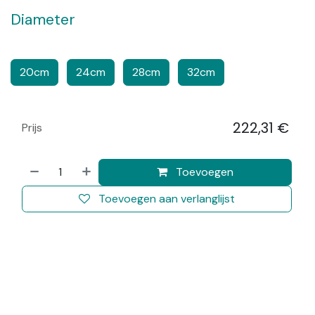
Diameter
​​
​​​
20cm
24cm
28cm
32cm
222,31
€
Prijs
​
Toevoegen
Toevoegen aan verlanglijst