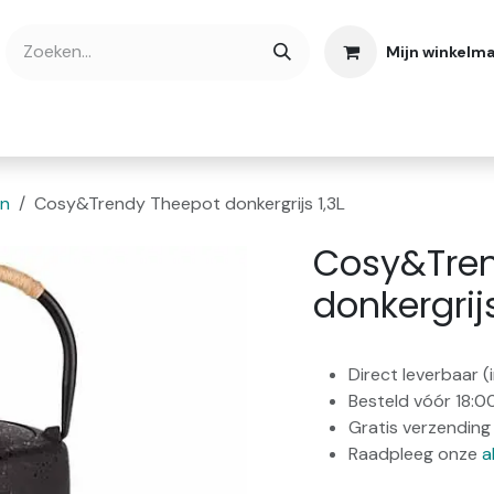
Mijn winkelm
bshop
Cadeaubonnen
Verse Thee
Over
en
Cosy&Trendy Theepot donkergrijs 1,3L
Cosy&Tren
donkergrijs
Direct leverbaar 
Besteld vóór 18:0
Gratis verzending 
Raadpleeg onze
a