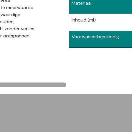
lvolle
Materiaal
chte meerwaarde
ogwaardige
Inhoud (ml)
houden,
ft zonder verlies
or ontspannen
Vaatwasserbestendig