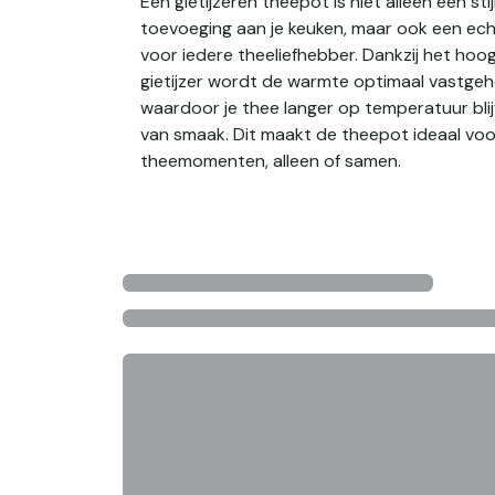
Een gietijzeren theepot is niet alleen een stij
toevoeging aan je keuken, maar ook een e
voor iedere theeliefhebber. Dankzij het ho
gietijzer wordt de warmte optimaal vastge
waardoor je thee langer op temperatuur blij
van smaak. Dit maakt de theepot ideaal vo
theemomenten, alleen of samen.