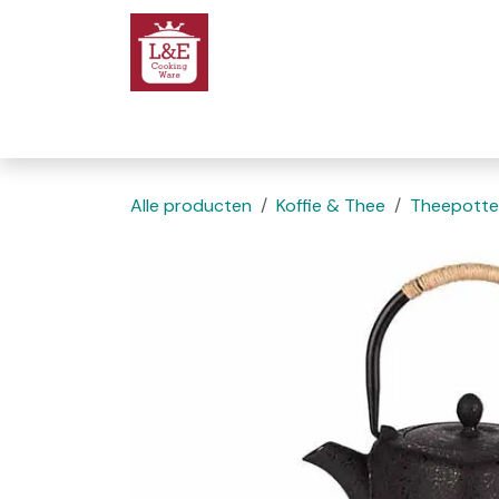
Overslaan naar inhoud
Startpagina
We
Alle producten
Koffie & Thee
Theepott