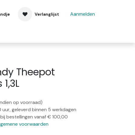
Aanmelden
andje
Verlanglijst
 ons
Contact
dy Theepot
 1,3L
(indien op voorraad)
0 uur, geleverd binnen 5 werkdagen
bij bestellingen vanaf € 100,00
lgemene voorwaarden