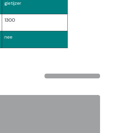
gietijzer
1300
nee