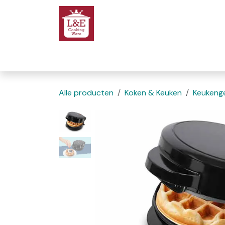
Overslaan naar inhoud
Startpagina
We
Alle producten
Koken & Keuken
Keukenge