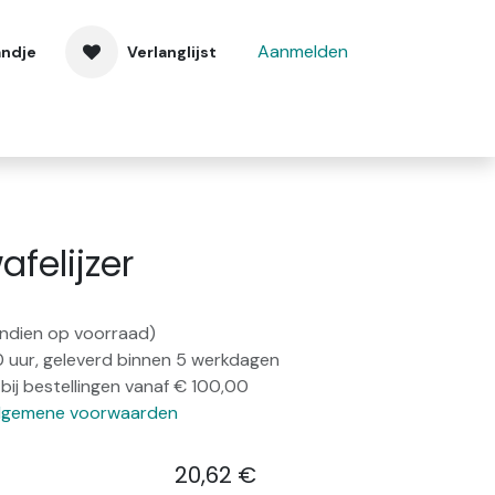
Aanmelden
andje
Verlanglijst
 ons
Contact
afelijzer
(indien op voorraad)
0 uur, geleverd binnen 5 werkdagen
bij bestellingen vanaf € 100,00
lgemene voorwaarden
20,62
€
​