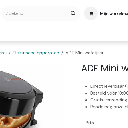
Mijn winkelm
bshop
Cadeaubonnen
Verse Thee
Over
rei
Elektrische apparaten
ADE Mini wafelijzer
ADE Mini w
Direct leverbaar 
Besteld vóór 18:0
Gratis verzending 
Raadpleeg onze
a
Prijs