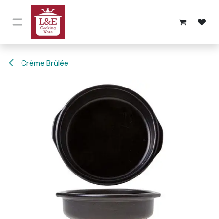
Overslaan naar inhoud
Crème Brûlée