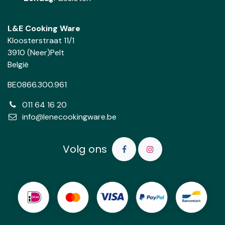
L&E Cooking Ware
Kloosterstraat 11/1
3910 (Neer)Pelt
België
BE0866.300.961
011 64 16 20
info@lenecookingware.be
Volg ons