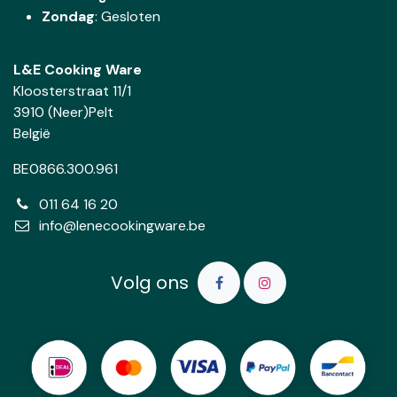
Zondag
: Gesloten
L&E Cooking Ware
Kloosterstraat 11/1
3910 (Neer)Pelt
België
BE0866.300.961
011 64 16 20
info@lenecookingware.be
Volg ons