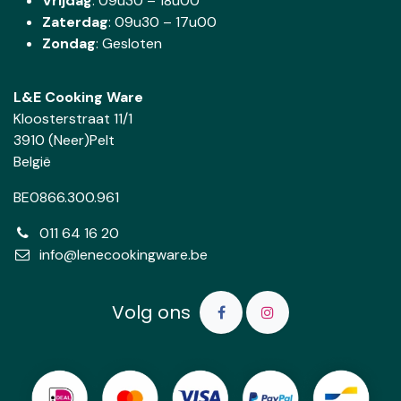
Vrijdag
: 09u30 – 18u00
Zaterdag
:
09u30 – 17u00
Zondag
: Gesloten
L&E Cooking Ware
Kloosterstraat 11/1
3910 (Neer)Pelt
België
BE0866.300.961
011 64 16 20
info@lenecookingware.be
Volg ons