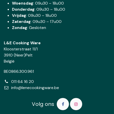
Woensdag
:
09u30 – 18u00
Donderdag
:
09u30 – 18u00
Vrijdag
: 09u30 – 18u00
Zaterdag
:
09u30 – 17u00
Zondag
: Gesloten
L&E Cooking Ware
Kloosterstraat 11/1
3910 (Neer)Pelt
België
BE0866.300.961
011 64 16 20
info@lenecookingware.be
Volg ons