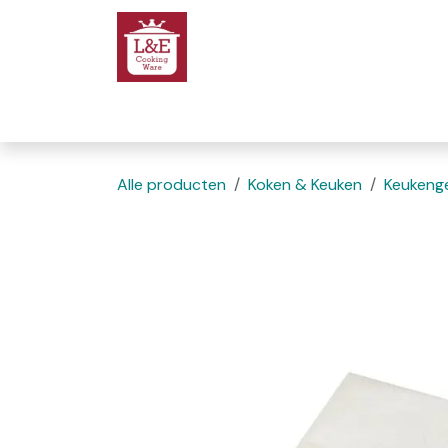
Overslaan naar inhoud
Startpagina
We
Alle producten
Koken & Keuken
Keukenge