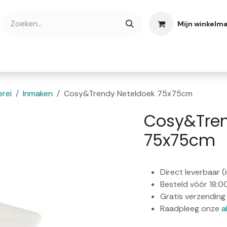
Mijn winkelm
bshop
Cadeaubonnen
Verse Thee
Over
rei
Inmaken
Cosy&Trendy Neteldoek 75x75cm
Cosy&Tren
75x75cm
Direct leverbaar 
Besteld vóór 18:0
Gratis verzending 
Raadpleeg onze
a