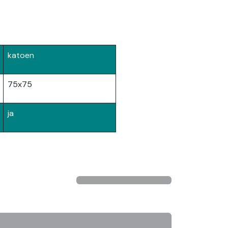
katoen
75x75
ja