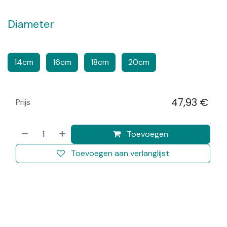
Diameter
​​
​​​
14cm
16cm
18cm
20cm
47,93
€
Prijs
​
Toevoegen
Toevoegen aan verlanglijst