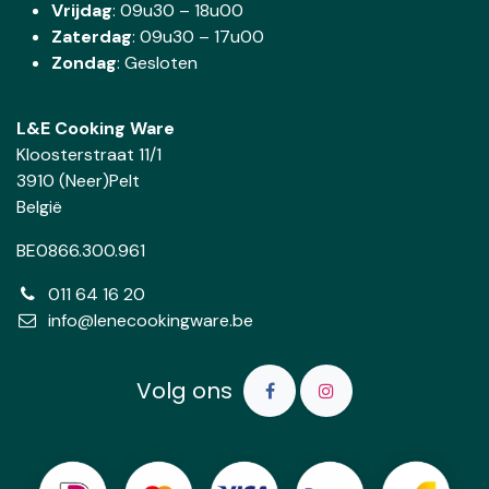
Vrijdag
: 09u30 – 18u00
Zaterdag
:
09u30 – 17u00
Zondag
: Gesloten
L&E Cooking Ware
Kloosterstraat 11/1
3910 (Neer)Pelt
België
BE0866.300.961
011 64 16 20
info@lenecookingware.be
Volg ons