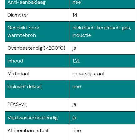
Anti-aanbaklaag
nee
Diameter
14
Geschikt voor
elektrisch, keramisch, gas,
warmtebron
inductie
Ovenbestendig (<200°C)
ja
Inhoud
1,2L
Materiaal
roestvrij staal
Inclusief deksel
nee
PFAS-vrij
ja
Vaatwasserbestendig
ja
Afneembare steel
nee