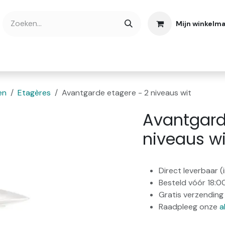
Mijn winkelm
bshop
Cadeaubonnen
Verse Thee
Over
en
Etagères
Avantgarde etagere - 2 niveaus wit
Avantgard
niveaus wi
Direct leverbaar 
Besteld vóór 18:0
Gratis verzending 
Raadpleeg onze
a