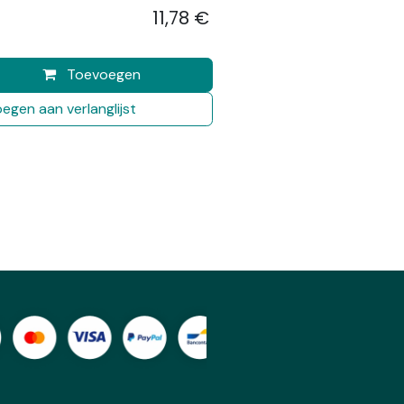
11,78
€
​
Toevoegen
egen aan verlanglijst