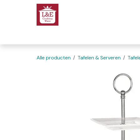
Overslaan naar inhoud
Startpagina
We
Alle producten
Tafelen & Serveren
Tafel