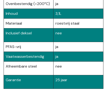
Ovenbestendig (<200°C)
ja
Inhoud
3,1L
Materiaal
roestvrij staal
Inclusief deksel
nee
PFAS-vrij​
ja
Vaatwasserbestendig
ja
Afneembare steel
nee
Garantie
25 jaar