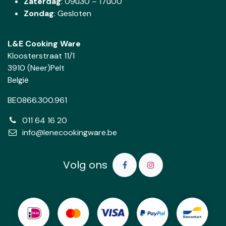
Zaterdag
:
09u30 – 17u00
Zondag
: Gesloten
L&E Cooking Ware
Kloosterstraat 11/1
3910 (Neer)Pelt
België
BE0866.300.961
011 64 16 20
info@lenecookingware.be
Volg ons