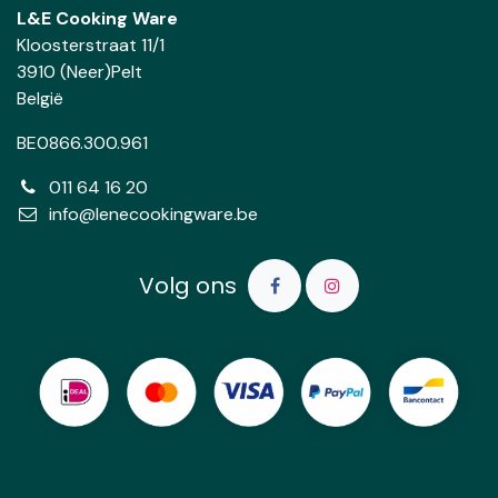
L&E Cooking Ware
Kloosterstraat 11/1
3910 (Neer)Pelt
België
BE0866.300.961
011 64 16 20
info@lenecookingware.be
Volg ons