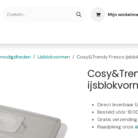
Mijn winkelm
bshop
Cadeaubonnen
Verse Thee
Over
enodigdheden
IJsblokvormen
Cosy&Trendy Fresco ijsblok
Cosy&Tren
ijsblokvor
Direct leverbaar 
Besteld vóór 18:0
Gratis verzending 
Raadpleeg onze
a