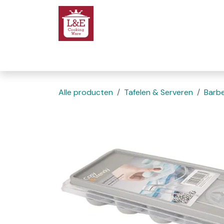
Overslaan naar inhoud
Startpagina
We
Alle producten
Tafelen & Serveren
Barb