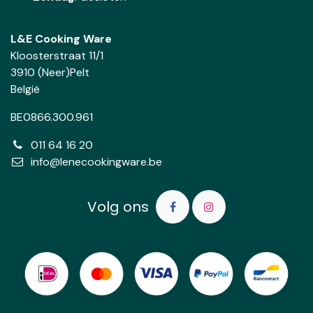
L&E Cooking Ware
Kloosterstraat 11/1
3910 (Neer)Pelt
België
BE0866.300.961
011 64 16 20
info@lenecookingware.be
Volg ons