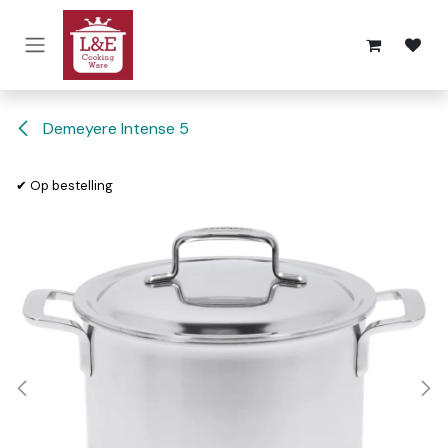
Overslaan naar inhoud
Demeyere Intense 5
✔ Op bestelling
✔ Op bestelling