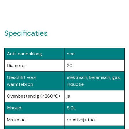
Specificaties
Anti-aanbaklaag
nee
Diameter
20
Geschikt voor
elektrisch, keramisch, gas,
warmtebron
inductie
Ovenbestendig (<260°C)
ja
Inhoud
5,0L
Materiaal
roestvrij staal