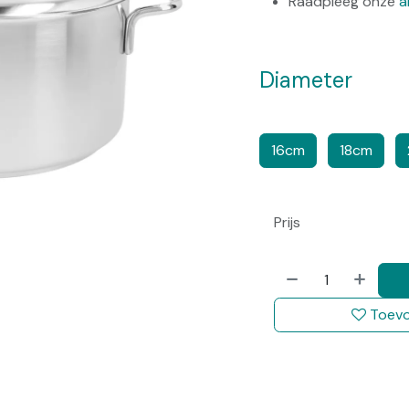
Raadpleeg onze
a
Diameter
​​
​​​
16cm
18cm
Prijs
Toevo