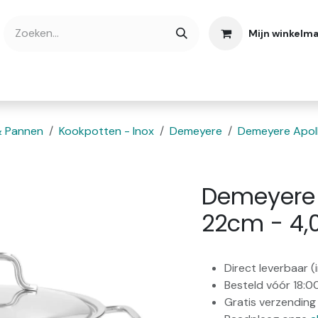
Mijn winkelm
bshop
Cadeaubonnen
Verse Thee
Over
& Pannen
Kookpotten - Inox
Demeyere
Demeyere Apol
Demeyere 
22cm - 4,
Direct leverbaar 
Besteld vóór 18:0
Gratis verzending 