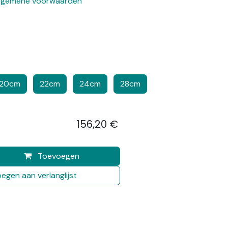
lgemene voorwaarden
​​
​​​
20cm
22cm
24cm
28cm
156,20
€
​
Toevoegen
egen aan verlanglijst