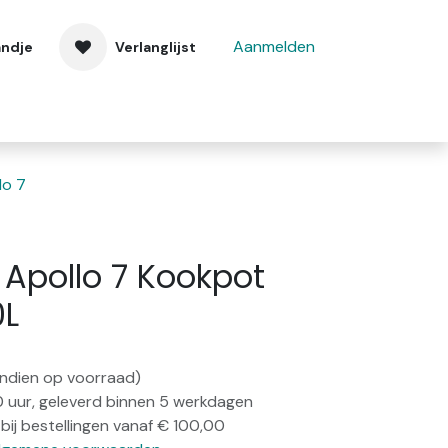
Aanmelden
andje
Verlanglijst
 ons
Contact
lo 7
Apollo 7 Kookpot
0L
(indien op voorraad)
0 uur, geleverd binnen 5 werkdagen
bij bestellingen vanaf € 100,00