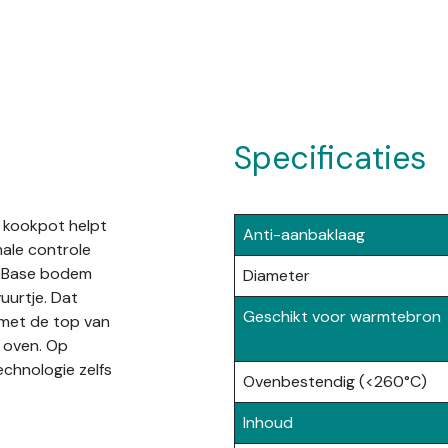
Specificaties
 kookpot helpt
Anti-aanbaklaag
male controle
toBase bodem
Diameter
uurtje. Dat
Geschikt voor warmtebron
 met de top van
 oven. Op
echnologie zelfs
Ovenbestendig (<260°C)
Inhoud