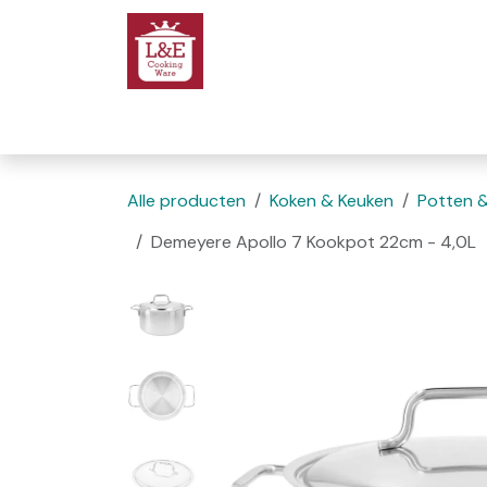
Overslaan naar inhoud
Startpagina
We
Alle producten
Koken & Keuken
Potten 
Demeyere Apollo 7 Kookpot 22cm - 4,0L