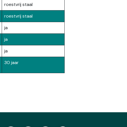
roestvrij staal
roestvrij staal
ja
ja
ja
30 jaar