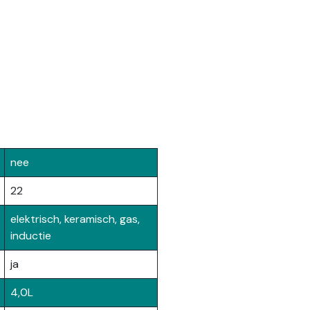
nee
22
elektrisch, keramisch, gas,
inductie
ja
4,0L