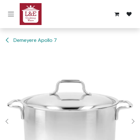
Overslaan naar inhoud
Demeyere Apollo 7