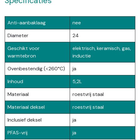
Specificaties
Anti-aanbaklaag
nee
Diameter
24
Geschikt voor
elektrisch, keramisch, gas,
warmtebron
inductie
Ovenbestendig (<260°C)
ja
Inhoud
5,2L
Materiaal
roestvrij staal
Materiaal deksel
roestvrij staal
Inclusief deksel
ja
PFAS-vrij
ja