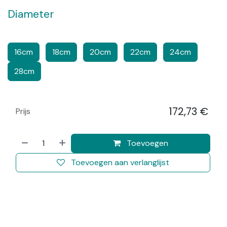
Diameter
​​
​​​
​​
​​​
16cm
18cm
20cm
22cm
24cm
28cm
172,73
€
Prijs
​
Toevoegen
Toevoegen aan verlanglijst