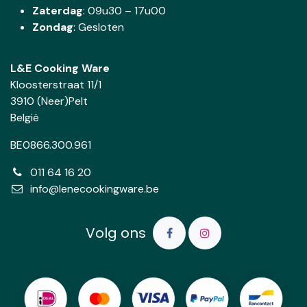
Zaterdag
:
09u30 – 17u00
Zondag
: Gesloten
L&E Cooking Ware
Kloosterstraat 11/1
3910 (Neer)Pelt
België
BE0866.300.961
011 64 16 20
info@lenecookingware.be
Volg ons