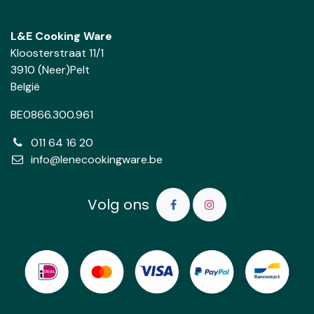
L&E Cooking Ware
Kloosterstraat 11/1
3910 (Neer)Pelt
België
BE0866.300.961
011 64 16 20
info@lenecookingware.be
Volg ons