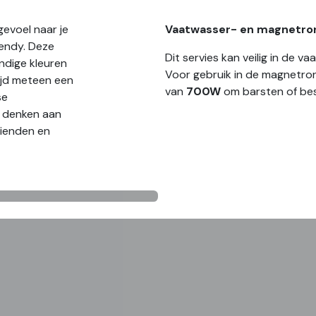
gevoel naar je
Vaatwasser- en magnetro
rendy. Deze
Dit servies kan veilig in de 
ndige kleuren
Voor gebruik in de magnetro
ijd meteen een
van
700W
om barsten of be
se
n denken aan
rienden en