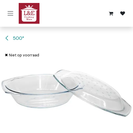
Overslaan naar inhoud
500°
✖ Niet op voorraad