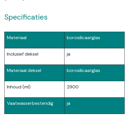
Specificaties
Materiaal
borosilicaatglas
Inclusief deksel
ja
Materiaal deksel
borosilicaatglas
Inhoud (ml)
2900
Vaatwasserbestendig
ja