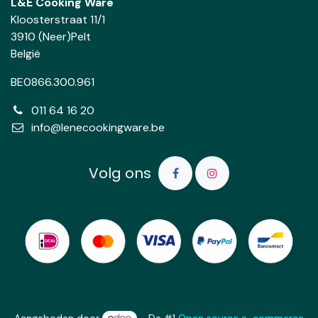
L&E Cooking Ware
Kloosterstraat 11/1
3910 (Neer)Pelt
België
BE0866.300.961
011 64 16 20
info@lenecookingware.be
Volg ons
Aangeboden door
- De #1
Open source e-commerce