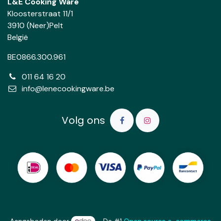
L&E Cooking Ware
Kloosterstraat 11/1
3910 (Neer)Pelt
België
BE0866.300.961
011 64 16 20
info@lenecookingware.be
Volg ons
Aangeboden door
- De #1
Open source e-commerce