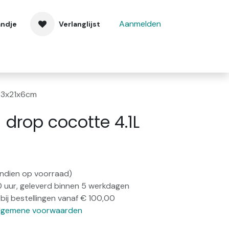
Aanmelden
andje
Verlanglijst
 ons
Contact
 33x21x6cm
+ drop cocotte 4.1L
m
(indien op voorraad)
0 uur, geleverd binnen 5 werkdagen
bij bestellingen vanaf € 100,00
lgemene voorwaarden