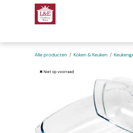
Overslaan naar inhoud
Startpagina
We
Alle producten
Koken & Keuken
Keukenge
✖ Niet op voorraad