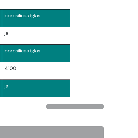
borosilicaatglas
ja
borosilicaatglas
4100
ja