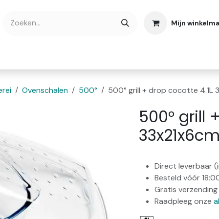
Mijn winkelm
bshop
Cadeaubonnen
Verse Thee
Over
rei
Ovenschalen
500°
500° grill + drop cocotte 4.1L
500° grill 
33x21x6c
Direct leverbaar 
Besteld vóór 18:0
Gratis verzending 
Raadpleeg onze
a