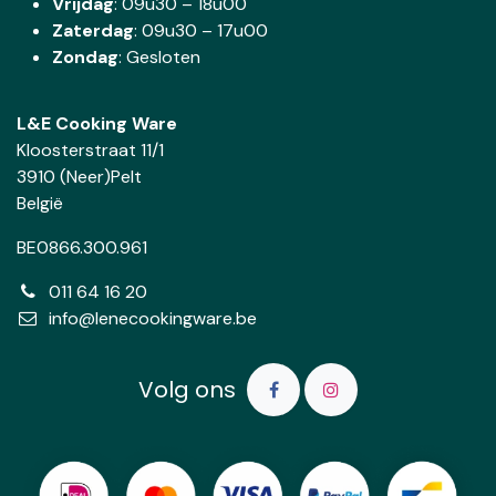
Vrijdag
: 09u30 – 18u00
Zaterdag
:
09u30 – 17u00
Zondag
: Gesloten
L&E Cooking Ware
Kloosterstraat 11/1
3910 (Neer)Pelt
België
BE0866.300.961
011 64 16 20
info@lenecookingware.be
Volg ons