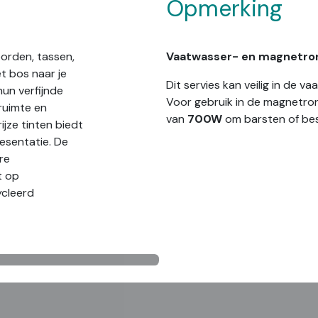
Opmerking
borden, tassen,
Vaatwasser- en magnetro
t bos naar je
Dit servies kan veilig in de 
un verfijnde
Voor gebruik in de magnetro
ruimte en
van
700W
om barsten of be
ijze tinten biedt
resentatie. De
re
t op
ycleerd