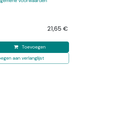
lgemene voorwaarden
21,65
€
​
Toevoegen
egen aan verlanglijst