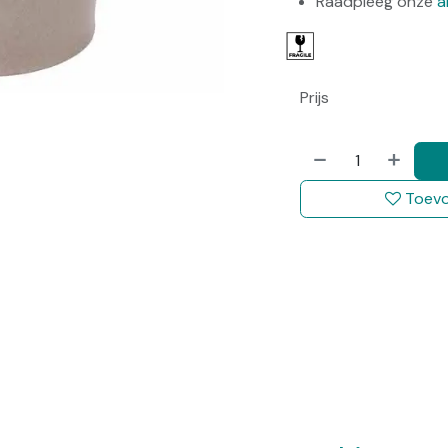
Raadpleeg onze
a
Prijs
Toevo