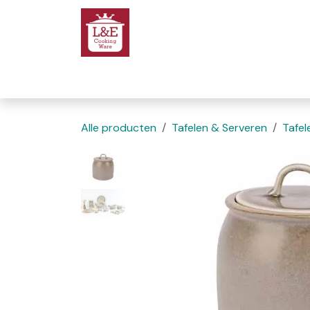
Overslaan naar inhoud
Startpagina
We
Alle producten
Tafelen & Serveren
Tafel