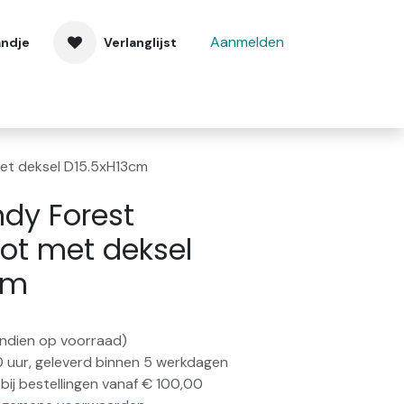
Aanmelden
andje
Verlanglijst
 ons
Contact
et deksel D15.5xH13cm
dy Forest
ot met deksel
cm
(indien op voorraad)
0 uur, geleverd binnen 5 werkdagen
bij bestellingen vanaf € 100,00