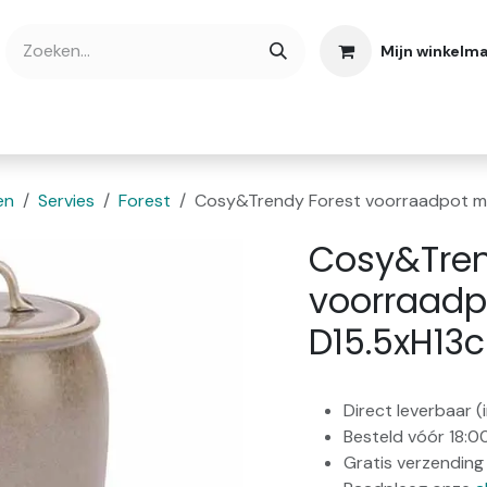
Mijn winkelm
bshop
Cadeaubonnen
Verse Thee
Over
en
Servies
Forest
Cosy&Trendy Forest voorraadpot m
Cosy&Tren
voorraadp
D15.5xH13
Direct leverbaar 
Besteld vóór 18:0
Gratis verzending 