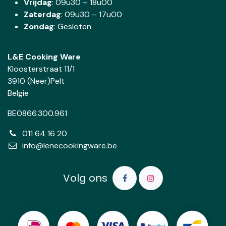
Vrijdag
: 09u30 – 18u00
Zaterdag
:
09u30 – 17u00
Zondag
: Gesloten
L&E Cooking Ware
Kloosterstraat 11/1
3910 (Neer)Pelt
België
BE0866.300.961
011 64 16 20
info@lenecookingware.be
Volg ons