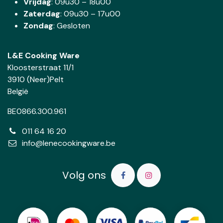
Vrijdag
: 09u30 – 18u00
Zaterdag
:
09u30 – 17u00
Zondag
: Gesloten
L&E Cooking Ware
Kloosterstraat 11/1
3910 (Neer)Pelt
België
BE0866.300.961
011 64 16 20
info@lenecookingware.be
Volg ons