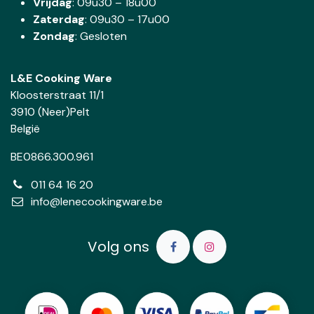
Vrijdag
: 09u30 – 18u00
Zaterdag
:
09u30 – 17u00
Zondag
: Gesloten
L&E Cooking Ware
Kloosterstraat 11/1
3910 (Neer)Pelt
België
BE0866.300.961
011 64 16 20
info@lenecookingware.be
Volg ons