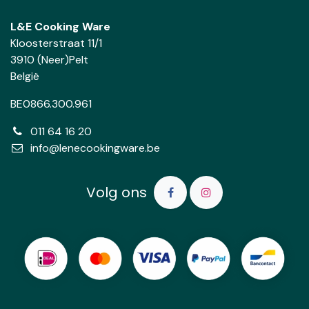
L&E Cooking Ware
Kloosterstraat 11/1
3910 (Neer)Pelt
België
BE0866.300.961
011 64 16 20
info@lenecookingware.be
Volg ons