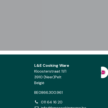
L&E Cooking Ware
Kloosterstraat 11/1
3910 (Neer)Pelt
België
BE0866.300.961
011 64 16 20
info@lenecookingware.be