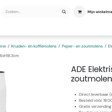
Mijn winkelm
bshop
Cadeaubonnen
Verse Thee
Over
rei
Kruiden- en koffiemolens
Peper- en zoutmolens
E
D6xH18.3cm
ADE Elektr
zoutmolen
Direct leverbaar 
Besteld vóór 18:0
Gratis verzending 