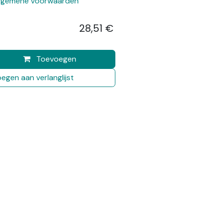
lgemene voorwaarden
28,51
€
​
Toevoegen
egen aan verlanglijst