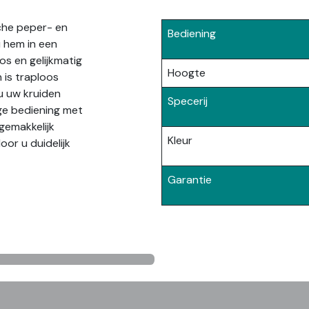
sche peper- en
Bediening
 hem in een
os en gelijkmatig
Hoogte
 is traploos
 u uw kruiden
Specerij
ge bediening met
gemakkelijk
Kleur
door u duidelijk
Garantie