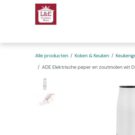
Overslaan naar inhoud
Startpagina
We
Alle producten
Koken & Keuken
Keukenge
ADE Elektrische peper en zoutmolen wit 