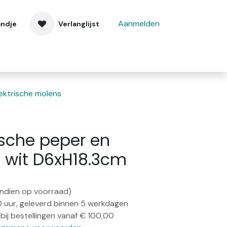
Aanmelden
andje
Verlanglijst
 ons
Contact
lektrische molens
ische peper en
 wit D6xH18.3cm
(indien op voorraad)
0 uur, geleverd binnen 5 werkdagen
bij bestellingen vanaf € 100,00