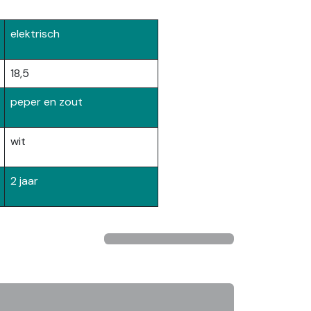
elektrisch
18,5
peper en zout
wit
2 jaar